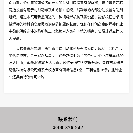
滑动罩，滑动罩的前旁边面开设的设备口内设置有观察窗，防护罩的左右
两边设置有用于对滑动罩锁止的锁止组织，滑动罩的内部滑动设置有刮刷
组织。经过本实用新型所述的一种填缝焊机防飞溅设备，能够根据需求填
缝焊接的物料的高度灵敏调整防护罩的长度，保证在任何高度的焊接作业
中都能供给充沛的防护防止飞溅物对人员和环境的损害，使得其适应性大
大提高。
天眼查资料显现，焦作市金瑞自动化科技有限公司，成立于2017年，
坐落焦作市，是一家以从事专用设备制造业为主的企业。企业注册本钱30
万人民币，实缴本钱30万人民币。经过天眼查大数据分析，焦作市金瑞自
动化科技有限公司知识产权方面有商标信息1条，专利信息18条，此外企
业还具有行政许可2个。
联系我们
4000 876 542